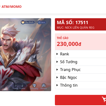
P ATM/MOMO
MÃ SỐ: 17511
MỤC: NICK LIÊN QUÂN REG
THẺ CÀO
230,000
đ
Rank
Số Tướng
Trang Phục
Bậc Ngọc
Thông tin