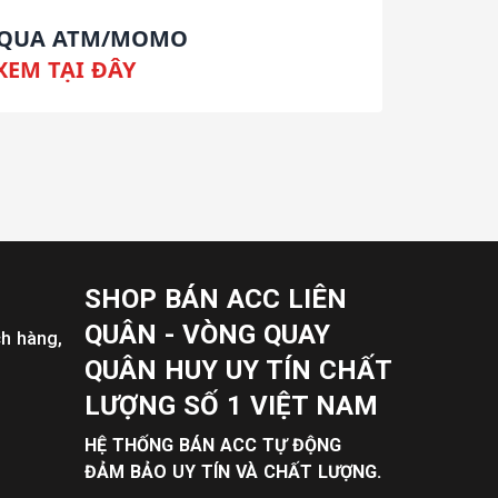
 QUA ATM/MOMO
XEM TẠI ĐÂY
SHOP BÁN ACC LIÊN
QUÂN - VÒNG QUAY
ch hàng,
QUÂN HUY UY TÍN CHẤT
LƯỢNG SỐ 1 VIỆT NAM
HỆ THỐNG BÁN ACC TỰ ĐỘNG
ĐẢM BẢO UY TÍN VÀ CHẤT LƯỢNG.