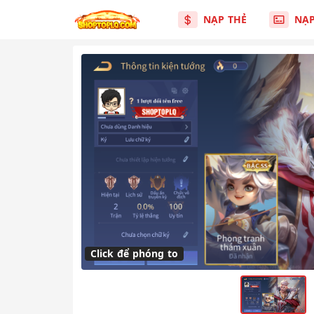
NẠP THẺ
NẠ
Click để phóng to