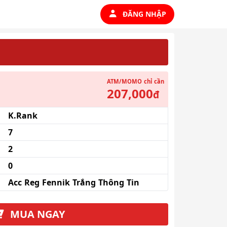
ĐĂNG NHẬP
ATM/MOMO
chỉ cần
207,000
đ
K.Rank
7
2
0
Acc Reg Fennik Trắng Thông Tin
MUA NGAY