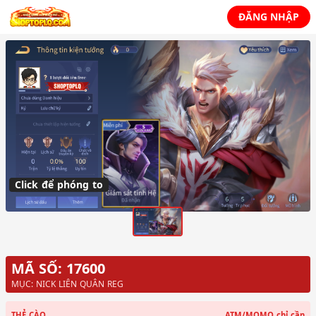
ĐĂNG NHẬP
Click để phóng to
MÃ SỐ: 17600
MỤC: NICK LIÊN QUÂN REG
THẺ CÀO
ATM/MOMO
chỉ cần