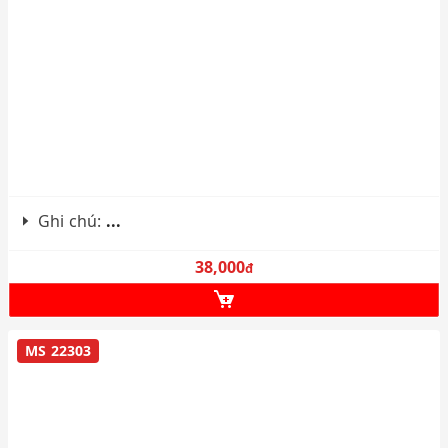
Ghi chú:
...
38,000
đ
MS 22303