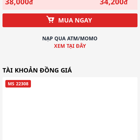
38,000
34,200
đ
đ
MUA NGAY
NẠP QUA ATM/MOMO
XEM TẠI ĐÂY
TÀI KHOẢN ĐỒNG GIÁ
MS 22308