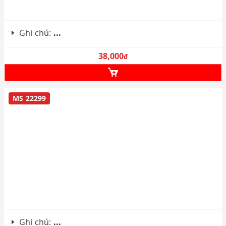
Ghi chú:
...
38,000
đ
MS 22299
Ghi chú:
...