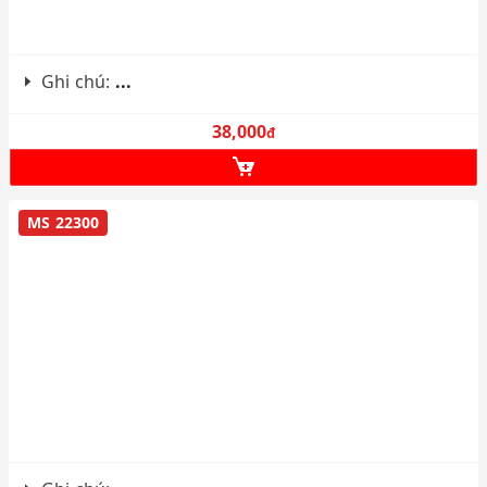
Ghi chú:
...
38,000
đ
MS 22300