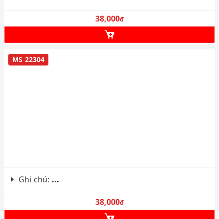
38,000
đ
MS 22304
Ghi chú:
...
38,000
đ