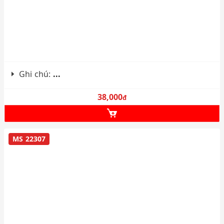
Ghi chú:
...
38,000
đ
MS 22307