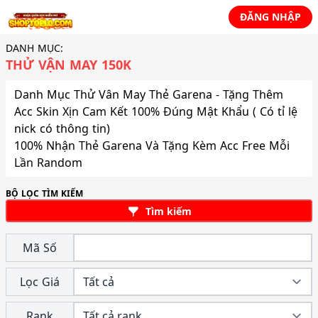
ĐĂNG NHẬP
DANH MỤC:
THỬ VẬN MAY 150K
Danh Mục Thử Vân May Thẻ Garena - Tặng Thêm
Acc Skin Xịn Cam Kết 100% Đúng Mật Khẩu ( Có tỉ lệ
nick có thông tin)
100% Nhận Thẻ Garena Và Tặng Kèm Acc Free Mỗi
Lần Random
BỘ LỌC TÌM KIẾM
Tìm kiếm
Mã Số
Lọc Giá
Rank