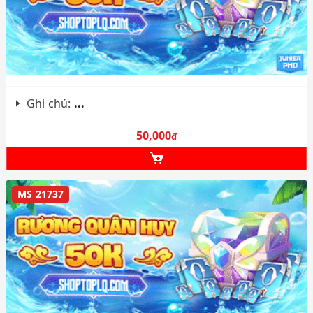
Ghi chú:
...
50,000
đ
MS 21737