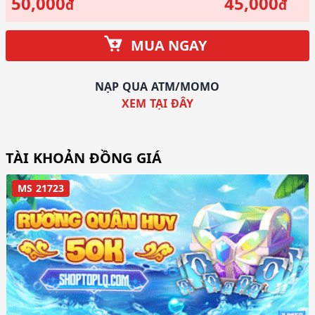
50,000
45,000
đ
đ
MUA NGAY
NẠP QUA ATM/MOMO
XEM TẠI ĐÂY
TÀI KHOẢN ĐỒNG GIÁ
MS 21723