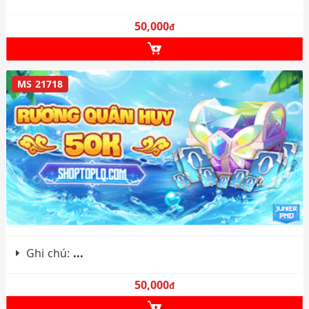
50,000
đ
MS 21718
Ghi chú:
...
50,000
đ