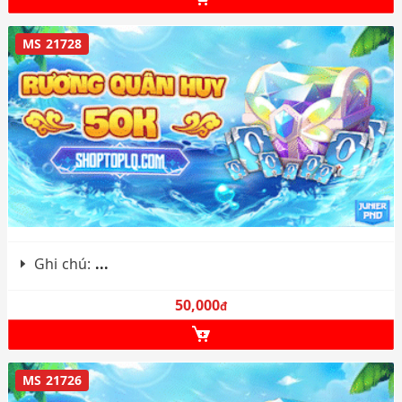
MS 21728
Ghi chú:
...
50,000
đ
MS 21726