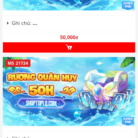
Ghi chú:
...
50,000
đ
MS 21724