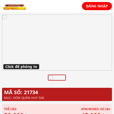
ĐĂNG NHẬP
Click để phóng to
MÃ SỐ: 21734
MỤC: HÒM QUÂN HUY 50K
THẺ CÀO
ATM/MOMO
chỉ cần