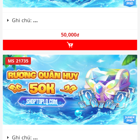
Ghi chú:
...
50,000
đ
MS 21735
Ghi chú:
...