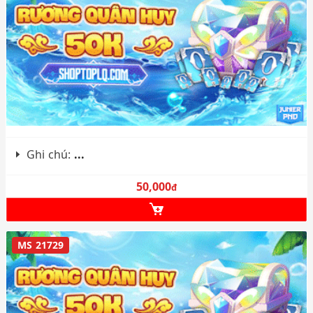
Ghi chú:
...
50,000
đ
MS 21729