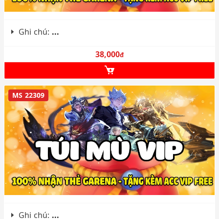
Ghi chú:
...
38,000
đ
MS 22309
Ghi chú:
...