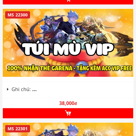
MS 22300
Ghi chú:
...
38,000
đ
MS 22301