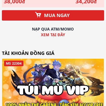
38,000
34,200
đ
đ
MUA NGAY
NẠP QUA ATM/MOMO
XEM TẠI ĐÂY
TÀI KHOẢN ĐỒNG GIÁ
MS 22304