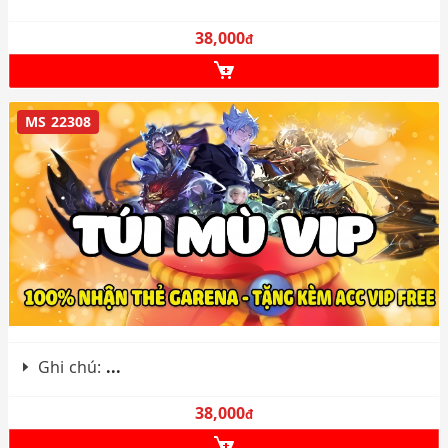
38,000
đ
MS 22308
Ghi chú:
...
38,000
đ