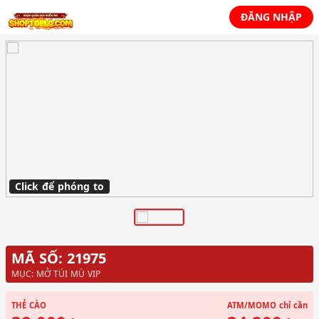
ĐĂNG NHẬP
Click để phóng to
MÃ SỐ: 21975
MỤC: MỞ TÚI MÙ VIP
THẺ CÀO
ATM/MOMO
chỉ cần