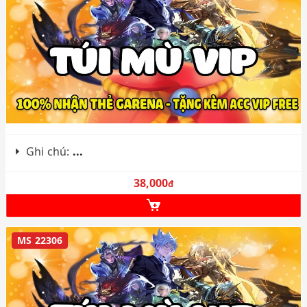
Ghi chú:
...
38,000
đ
MS 22306