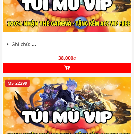
Ghi chú:
...
38,000
đ
MS 22299