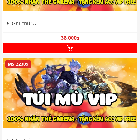
Ghi chú:
...
38,000
đ
MS 22305