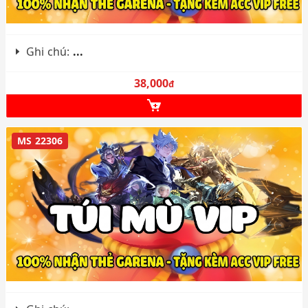
Ghi chú:
...
38,000
đ
MS 22306