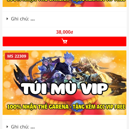
Ghi chú:
...
38,000
đ
MS 22309
Ghi chú:
...