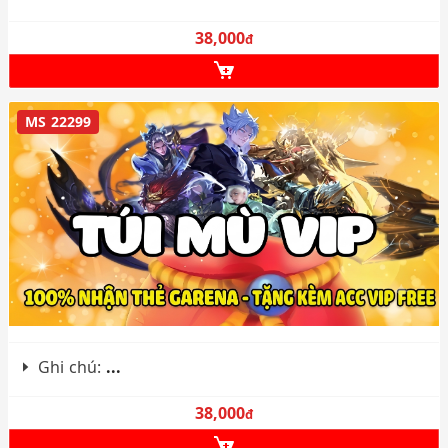
38,000
đ
MS 22299
Ghi chú:
...
38,000
đ