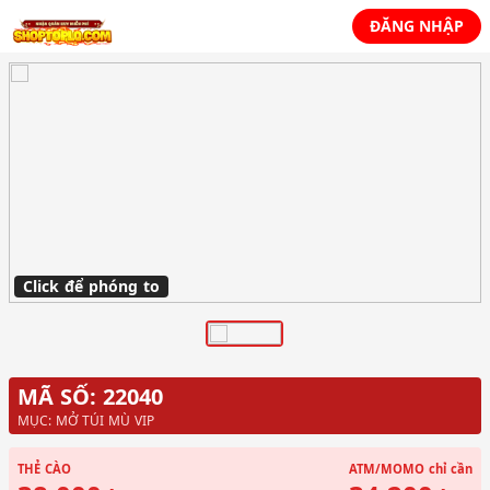
ĐĂNG NHẬP
Click để phóng to
MÃ SỐ: 22040
MỤC: MỞ TÚI MÙ VIP
THẺ CÀO
ATM/MOMO
chỉ cần