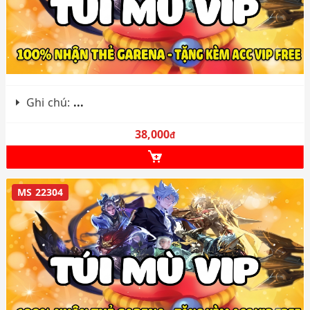
Ghi chú:
...
38,000
đ
MS 22304