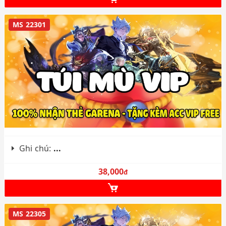
MS 22301
Ghi chú:
...
38,000
đ
MS 22305