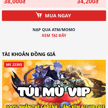
38,000
34,200
đ
đ
MUA NGAY
NẠP QUA ATM/MOMO
XEM TẠI ĐÂY
TÀI KHOẢN ĐỒNG GIÁ
MS 22303