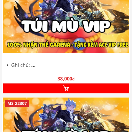
Ghi chú:
...
38,000
đ
MS 22307