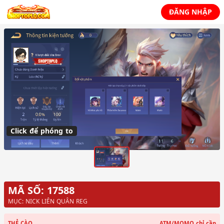
ĐĂNG NHẬP
Click để phóng to
MÃ SỐ: 17588
MỤC: NICK LIÊN QUÂN REG
THẺ CÀO
ATM/MOMO
chỉ cần